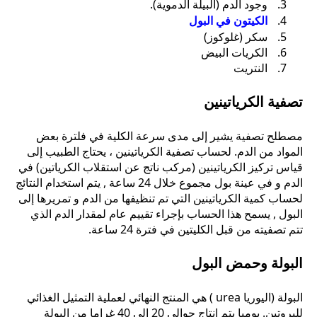
وجود الدم (البيلة الدموية).
الكيتون في البول
سكر (غلوكوز)
الكريات البيض
النتريت
تصفية الكرياتينين
مصطلح تصفية يشير إلى مدى سرعة الكلية في فلترة بعض
المواد من الدم. لحساب تصفية الكرياتينين ، يحتاج الطبيب إلى
قياس تركيز الكرياتينين (مركب ناتج عن استقلاب الكرياتين) في
الدم و في عينة بول مجموع خلال 24 ساعة , يتم استخدام النتائج
لحساب كمية الكرياتينين التي تم تنظيفها من الدم و تمريرها إلى
البول , يسمح هذا الحساب بإجراء تقييم عام لمقدار الدم الذي
تتم تصفيته من قبل الكليتين في فترة 24 ساعة.
البولة وحمض البول
البولة (اليوريا urea ) هي المنتج النهائي لعملية التمثيل الغذائي
للبروتين. يوميا يتم إنتاج حوالي 20 إلى 40 غراما من البولة