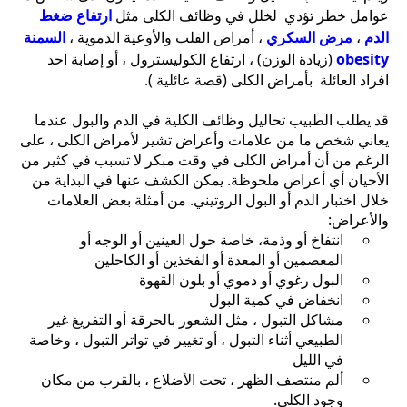
عوامل خطر تؤدي لخلل في وظائف الكلى مثل
ارتفاع ضغط
الدم
،
مرض السكري
، أمراض القلب والأوعية الدموية ،
السمنة
obesity
(زيادة الوزن) ، ارتفاع الكوليسترول ، أو إصابة احد
افراد العائلة بأمراض الكلى (قصة عائلية ).
قد يطلب الطبيب تحاليل وظائف الكلية في الدم والبول عندما
يعاني شخص ما من علامات وأعراض تشير لأمراض الكلى ، على
الرغم من أن أمراض الكلى في وقت مبكر لا تسبب في كثير من
الأحيان أي أعراض ملحوظة. يمكن الكشف عنها في البداية من
خلال اختبار الدم أو البول الروتيني. من أمثلة بعض العلامات
والأعراض:
انتفاخ أو وذمة، خاصة حول العينين أو الوجه أو
المعصمين أو المعدة أو الفخذين أو الكاحلين
البول رغوي أو دموي أو بلون القهوة
انخفاض في كمية البول
مشاكل التبول ، مثل الشعور بالحرقة أو التفريغ غير
الطبيعي أثناء التبول ، أو تغيير في تواتر التبول ، وخاصة
في الليل
ألم منتصف الظهر ، تحت الأضلاع ، بالقرب من مكان
وجود الكلى.