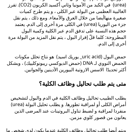
(urea) في الكبد من الأمونيا وثاني أكسيد الكربون (CO2). تفرز
الغالبية العظمى من البولة عبر الكلى ، و يتم طرح كميات
صغيرة منهاأيضا من خلال العرق والأمعاء. ومع ذلك ، يتم نقل
جزء من اليوريا (urea) في الكلى مرة أخرى إلى الدم. يعتمد
حجم هذه النسبة على تدفق الدم عبر الكلية وكمية البول
المطروحة: كلما قلّ إفراز البول ، يتم نقل المزيد من البولة مرة
أخرى إلى الدم.
حمض البول (uric acid_ يوريك اسيد) هو نتاج تحلل مكونات
الحمض النووي لـ DNA (حمض الديوكسي ريبونوكلييك) ، وبشكل
أكثر تحديدًا الاسس الازوتية البيورين الأدينين والجوانين.
متى يتم طلب تحاليل وظائف الكلية؟
يطلب الطبيب تحاليل وظائف الكلية في الدم والبول لتشخيص
أمراض الكلى أو لمراقبة تطورها. و يطلب تحليل البولة (urea)
منفردا لمراقبة و لضبط تناول البروتينات عند المرضى الذين
يعانون من قصور كلوي مزمن.
ويتم أيضا طلب تحاليل وظائف الكلية عندما يكون لدى شخص ما