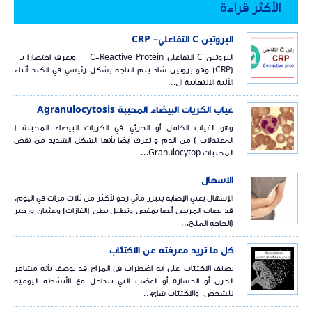
الأكثر قراءة
البروتين C التفاعلي- CRP
البروتين C التفاعلي C-Reactive Protein ويعرف اختصارا بـ
(CRP) وهو بروتين شاذ يتم انتاجه بشكل رئيسي في الكبد أثناء
الألية الالتهابية ال...
غياب الكريات البيضاء المحببة Agranulocytosis
وهو الغياب الكامل أو الجزئي في الكريات البيضاء المحببة (
المعتدلات ) من الدم و تعرف أيضا بأنها الشكل الشديد من نقض
المحببات Granulocytop...
الاسهال
الإسهال يعني الإصابة بتبرز مائي رخو لأكثر من ثلاث مرات في اليوم.
قد يصاب المريض أيضا بمغص وتطبل بطن (الغازات) وغثيان وزحير
(الحاجة الملح...
كل ما تريد معرفته عن الاكتئاب
يصنف الاكتئاب على أنه اضطراب في المزاج قد يوصف بأنه مشاعر
الحزن أو الخسارة أو الغضب التي تتداخل مع الأنشطة اليومية
للشخص. والاكتئاب شائ...