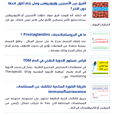
الفرق بين الأسبرين وإيبوبروفين ومتى يتم تناول احدها
دون الاخر؟
قد تعتقد أنه لايوجد فرق سواء تناولت الأسبرين أو الآيبوبروفين
عندما يتعلق الأمر بتسكين الألم، لكن الامر ليس كذلك. مع كل
الخيارات الموج...
ما هي البروستاجلاندينات Prostaglandins ؟
عند إصابة الجسم بجرح ما على سبيل المثال ، يطلق الجسم
عملية معقدة من التفاعلات تؤدي إلى حدوث الالتهاب وتخثر الدم
في مكان الجرح وذلك مقدمة...
قياس مستوى الادوية العلاجي في الدم TDM
في مصطلحات التشخيص المخبري الطبية ، يُشار إلى تحديد الأدوية
في الدم باسم "مراقبة الأدوية العلاجية Therapeutic drug
monitoring " وي...
طريقة الفلورة المناعية للكشف عن المستضدات
immunofluorescence
جميع الكائنات الحية الدقيقة تحتوي على مجموعة متنوعة من
المستضدات المختلفة التي عادة ما تتركب بشكل رئيسي من
البروتين أو الكربوهيدرات في الط...