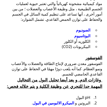
مواد كيميائية مشحونة كهربائياً والتي تعتبر حيوية لعمليات
الجسم الطبيعية ، مثل وظيفة الأعصاب والعضلات ؛ من بين
أمور أخرى ، أنها تساعد على تنظيم كمية السائل في الجسم
والحفاظ على توازن الحمض القاعدي. تشمل الشوارد:
الصوديوم
البوتاسيوم
الكلوريد أو الكلور
البيكربونات (CO2)
الفوسفور
الفوسفور معدن ضروري لإنتاج الطاقة والعضلات والأعصاب
ونمو العظام. كما أنه يلعب دورًا مهمًا في الحفاظ على توازن
القاعدي الحامضي للجسم.
وغازات الدم. و يعد أيضا تحليل البول من التحاليل
المهمة جدا للتحري عن وظيفة الكلية و يتم خلاله فحص:
pH البول
البروتين و
الميكرو الالبومين في البول
.