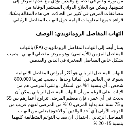
من تورم و ألم في الأصابع واليدين تؤدي مع تقدم المرض إلى
تشوهها. ويمكن مع العلاج الدوائي المستمر الوقاية من
مضاعفات المرض في كثير من الحالات. في هذه المقالة يمكنك
قراءة جميع المعلومات الهامة حول التهاب المفاصل الرثياني.
التهاب المفاصل الروماتويدي: الوصف
يشار أيضا إلى التهاب المفاصل الروماتويدي (RA) بالتهاب
المفاصل المزمن (الأساسي). وهو مرض مفصلي التهابي. يصيب
بشكل خاص المفاصل الصغيرة في اليدين والقدمين.
التهاب المفاصل الرثياني هو أكثر أمراض المفاصل الالتهابية
شيوعا في العالم. في ألمانيا وحدها ، يصيب تقريبا 800،000
شخص ، أي بنسبة 1% من السكان. و ثلثي المرضى هم من
الإناث. على الرغم من أن التهاب المفاصل الرثياني يمكن أن
يحدث في أي عمر ، فإن معظم المرضى تتراوح أعمارهم بين 55
و 75 سنة عند بداية المرض. 10% من المرضى لديهم قريب من
الدرجة الأولى (أي أحد الوالدين أو الاخوة) يعاني من التهاب
المفاصل الرثياني . احتمال أن يصاب التوائم المتطابقة كليهما
بنسبة 15- 20 %.