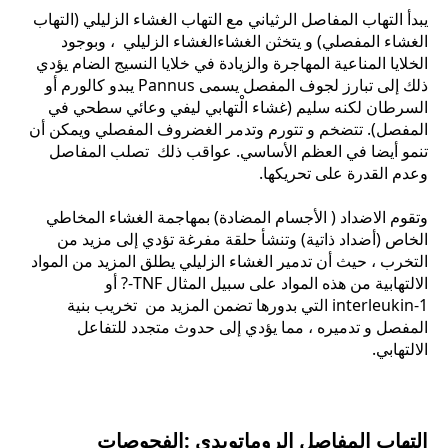
يبدأ التهاب المفاصل الرثياني مع التهاب الغشاء الزليلي (التهاب
الغشاء المفصلي) و يتخثن الغشاءالغشاء الزليلي ، وبوجود
الخلايا المناعية المهاجرة والزيادة في خلايا النسيج الضام يؤدي
ذلك إلى تبارز لجوف المفصل يسمى Pannus يبدو كالورم أو
السرطان لكنه سليم (غشاء الْتهابي ليفي وعائي سطحي في
المفصل). تتضخم و تتورم وتدمر الغضروف المفصلي ويمكن أن
تنمو أيضا في العظم الأساسي. عواقب ذلك تصلب المفاصل
وعدم القدرة على تحريكها.
وتقوم الاضداد ( الأجسام المضادة) بمهاجمة الغشاء المخاطي
الخاص (أضداد ذاتية) وتنشأ حلقة مفرغة تؤدي إلى مزيد من
التخرب ، حيث أن تدمير الغشاء الزليلي يطلق المزيد من المواد
الالتهابية من هذه المواد على سبيل المثال TNF-? أو
interleukin-1 التي بدورها تضمن المزيد من تخريب بنية
المفصل و تدميره ، مما يؤدي إلى حدوث متجدد للتفاعل
الالتهابي.
التهاب المفاصل الروماتويدي :الفحوصات