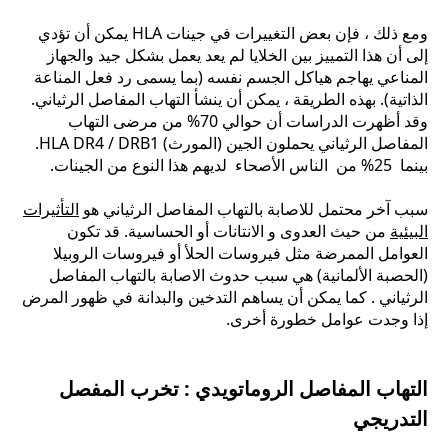
ومع ذلك ، فإن بعض التغييرات في جينات HLA يمكن أن تؤدي
إلى أن هذا التمييز بين الخلايا لم يعد يعمل بشكل جيد والجهاز
المناعي يهاجم هياكل الجسم نفسه (بما يسمى رد فعل المناعة
الذاتية). بهذه الطريقة ، يمكن أن ينشأ التهاب المفاصل الرثياني.
وقد أظهرت الدراسات أن حوالي 70% من مرضى التهاب
المفاصل الرثياني يحملون الجين (المورث) HLA DR4 / DRB1.
بينما 25% من الناس الأصحاء لديهم هذا النوع من الجينات.
سبب آخر محتمل للاصابة بالتهاب المفاصل الرثياني هو
التأثيرات
البيئية
من حيث العدوى و الانتانات أو الحساسية. قد تكون
العوامل الممرضة مثل فيروسات الحلأ أو فيروسات الروبيلا
(الحصبة الألمانية) هي سبب حدوث الاصابة بالتهاب المفاصل
الرثياني . كما يمكن أن يساهم التدخين والبدانة في ظهور المرض
إذا وجدت عوامل خطورة أخرى.
التهاب المفاصل الروماتويدي : تخرب المفصل
التدريجي