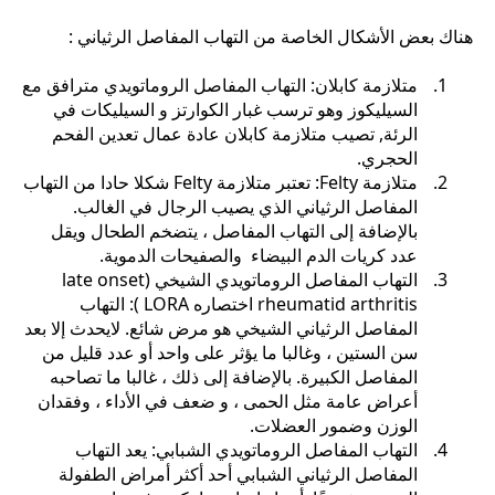
هناك بعض الأشكال الخاصة من التهاب المفاصل الرثياني :
متلازمة كابلان: التهاب المفاصل الروماتويدي مترافق مع
السيليكوز وهو ترسب غبار الكوارتز و السيليكات في
الرئة, تصيب متلازمة كابلان عادة عمال تعدين الفحم
الحجري.
متلازمة Felty: تعتبر متلازمة Felty شكلا حادا من التهاب
المفاصل الرثياني الذي يصيب الرجال في الغالب.
بالإضافة إلى التهاب المفاصل ، يتضخم الطحال ويقل
عدد كريات الدم البيضاء والصفيحات الدموية.
التهاب المفاصل الروماتويدي الشيخي (late onset
rheumatid arthritis اختصاره LORA ): التهاب
المفاصل الرثياني الشيخي هو مرض شائع. لايحدث إلا بعد
سن الستين ، وغالبا ما يؤثر على واحد أو عدد قليل من
المفاصل الكبيرة. بالإضافة إلى ذلك ، غالبا ما تصاحبه
أعراض عامة مثل الحمى ، و ضعف في الأداء ، وفقدان
الوزن وضمور العضلات.
التهاب المفاصل الروماتويدي الشبابي: يعد التهاب
المفاصل الرثياني الشبابي أحد أكثر أمراض الطفولة