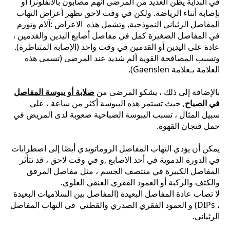
في البداية يظن العديد من المرضى أنهم مصابون بالأنفلونزا أو
بإصابة أثناء الرياضة. ولكن في وقت لاحق تظهر أعراض التهاب
المفاصل الرثياني النموذجية, وتشمل هذه الاعراض :آلام وتورم
في المفاصل الصغيرة كمل في مفاصل أصابع اليدين والقدمين ،
عادة على اليدين أو القدمين في وقت واحد (الإصابة المتناظرة).
وتسبب المصافحة القوية ألم شديد عند المرضى (تسمى هذه
العلامة بـعلامة Gaenslen).
بالإضافة إلى ذلك ، يشكو المرضى من
صلابة أو يبوسة المفاصل
في الصباح
, حيث تستمر هذه اليبوسة أكثر من ساعة ، على
سبيل المثال ، تسبب اليبوسة الصباحية صعوبة لدى المريض في
حمل فنجان القهوة.
يمكن أن يؤدي التهاب المفاصل الروماتويدي أيضًا إلى اضطرابات
في الدورة الدموية في أحد الاصابع ,و في وقت لاحق ، قد تتأثر
المفاصل الكبيرة في منتصف الجسم ، مثل مفاصل المرفق
والكتف والركبة أو العمود الفقري العنقي العلوي.
لا تصاب عادة المفاصل البعيدة (المفاصل بين السلاميات البعيدة
، DIPs) و العمود الفقري الصدري والقطني في التهاب المفاصل
الرثياني.