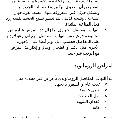
المزمنة شيوعًا. أسبابها عادة ما تكون غير واضحة. من
المفترض أن العدوى البكتيرية (الانتانات الجرثومية -
وبشكل جزئي غير المعروفة منها - تنشط بقوة جهاز
المناعة . ونتيجة لذلك ، يتم تدمير نسيج الجسم نفسه (رد
فعل المناعة الذاتية).
التهاب المفاصل الجهازي: ما زال هذا المرض عبارة عن
مجموعة فرعية من التهاب المفاصل الرثياني،وهو لا يؤثر
على المفاصل فحسب ، بل يؤثر أيضًا على الأجهزة
الأخرى مثل الكبد أو الطحال. ومآل و إنذار هذا المرض
مع الوقت غير جيد.
اعراض الروماتويد
يبدأ التهاب المفاصل الروماتويدي بأعراض غير محددة مثل:
تعب عام و الشعور بالاجهاد
حمى خفيفة
ثقل العضلات
فقدان الشهية
كآبة