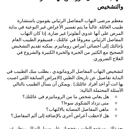
والتشخيص
معظم مرضى التهاب المفاصل الرثياني يقومون باستشارة
طبيب العائلة. غالباً ما يتم تفسير الأعراض غير النوعية في بداية
المرض على أنها عدوى أنفلونزا غير ضارة. إذا كان التهاب
المفاصل الرثياني معروفًا في عائلتك ، فسيقوم الطبيب العام
بإحالتك إلى أخصائي أمراض روماتيزم. يمكنه تقديم التشخيص
الصحيح مع الكثير من الخبرة والخبرة الكبيرة والشروع في
العلاج الضروري.
لتشخيص التهاب المفاصل الروماتويدي ، يطلب منك الطبيب في
البداية تفاصيل عن تاريخك الطبي (الامراض السابقة اللتي اصبت
بها انت أو احد أفراد عائلتك) . ويمكن أن يسأل الطبيب بالتالي
الأسئلة المحتملة التالية:
هل يعاني شخص ما من الروماتيزم في عائلتك؟
متى تزداد الشكوى سوءا؟
ماهي المفاصل المصابة بالالتهاب؟
هل لاحظت أعراض أخرى بالإضافة إلى ألم المفاصل؟
بعد ذلك ، سيقوم الطبيب بفحصك. على سبيل المثال ، ينظر عن