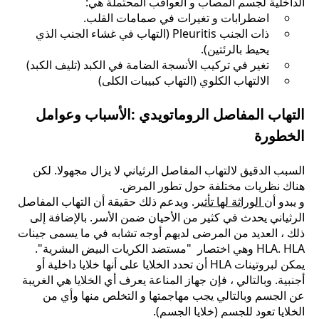
الداخلية لجسم المصاب و العواقب المحتملة هي:
اضطرابات و تغيرات في صمامات القلب.
ذات الجنب Pleuritis (التهاب في غشاء الجنب الذي
يحيط بالرئتين).
تغير في تركيب الأنسجة الضامة في الكبد (تليف الكبد)
الالتهاب الكلوي (التهاب كبيبات الكلى)
التهاب المفاصل الروماتويدي :الأسباب وعوامل
الخطورة
السبب الدقيق لالتهاب المفاصل الرثياني لا يزال مجهولا. لكن
هناك نظريات مختلفة حول تطور المرض.
و يبدو أن
الوراثة لها تأثير
. ويدعم ذلك حقيقة أن التهاب المفاصل
الرثياني يحدث في كثير من الأحيان ضمن الأسر. بالإضافة إلى
ذلك ، العديد من المرضى لديهم أوجه تشابه في ما يسمى جينات
HLA. HLA وهي اختصار "مستضد الكريات البيض البشرية".
يمكن لبروتينات HLA أن تحدد الخلايا على أنها خلايا داخلية أو
أجنبية. وبالتالي ، فإن جهاز المناعة يعرف أي الخلايا هي الغريبة
عن الجسم وبالتالي يجب مهاجمتها و التخلص منها وأي من
الخلايا تعود للجسم (خلايا الجسم).