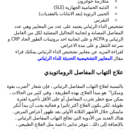
متلازمة جوغرون
الذئبة الحمامية الجهازية (SLE)
الحمى الرثوية (بعد الانتانات بالعقديات)
النقرس
تشخيص الداء الرثياني يعتمد على عدد من المعايير وهي عدد
المفاصل المصابة و ايجابية التحاليل المصلية لكل من العامل
الرثياني و ACPA و على ايجابية احد بروتينات الطور الحاد CRP و
سرعة التثفل و على مدة الاعراض.
لقراءة المزيد عن معايير تشخيص الداء الرثياني يمكنك قراء
مقال
المعايير التشخيصية الحديثة للداء الرثياني
علاج التهاب المفاصل الروماتويدي
بالنسبة لعلاج التهاب المفاصل الرثياني ، فإن شعار "أضرب بقوة
ومبكرا" هو مبدأ العلاج, بهذه الطريقة ، وفي كثير من الحالات ،
يمكن منع خطر تخرب المفاصل أو على الأقل تأخيره لفترة
طويلة. لكي يكون العلاج أكثر تأثيرا و فعالية يجب أن يبدأ أبكر
مايمكن خلال الأشهر الثلاثة الأولى بعد ظهور أعراض المرض .
هناك العديد من الأدوية التي تعالج التهاب المفاصل الرثياني .
بالإضافة إلى ذلك ، تتوفر تدابير داعمة مثل العلاج الطبيعي ،