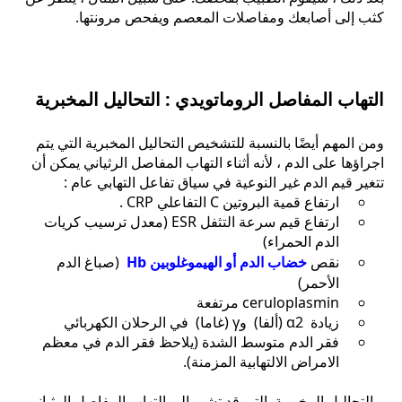
كثب إلى أصابعك ومفاصلات المعصم ويفحص مرونتها.
التهاب المفاصل الروماتويدي : التحاليل المخبرية
ومن المهم أيضًا بالنسبة للتشخيص التحاليل المخبرية التي يتم
اجراؤها على الدم ، لأنه أثناء التهاب المفاصل الرثياني يمكن أن
تتغير قيم الدم غير النوعية في سياق تفاعل التهابي عام :
ارتفاع قمية البروتين C التفاعلي CRP .
ارتفاع قيم سرعة التثفل ESR (معدل ترسيب كريات
الدم الحمراء)
نقص
خضاب الدم أو الهيموغلوبين Hb
(صباغ الدم
الأحمر)
ceruloplasmin مرتفعة
زيادة α2 (ألفا) وγ (غاما) في الرحلان الكهربائي
فقر الدم متوسط الشدة (يلاحظ فقر الدم في معظم
الامراض الالتهابية المزمنة).
و التحاليل المخبرية التي قد تشير إلى التهاب المفاصل الرثياني