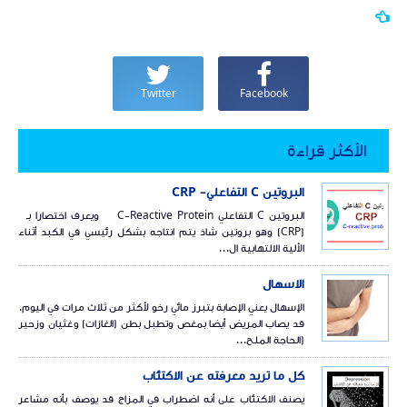
Twitter
Facebook
الأكثر قراءة
البروتين C التفاعلي- CRP
البروتين C التفاعلي C-Reactive Protein ويعرف اختصارا بـ
(CRP) وهو بروتين شاذ يتم انتاجه بشكل رئيسي في الكبد أثناء
الألية الالتهابية ال...
الاسهال
الإسهال يعني الإصابة بتبرز مائي رخو لأكثر من ثلاث مرات في اليوم.
قد يصاب المريض أيضا بمغص وتطبل بطن (الغازات) وغثيان وزحير
(الحاجة الملح...
كل ما تريد معرفته عن الاكتئاب
يصنف الاكتئاب على أنه اضطراب في المزاج قد يوصف بأنه مشاعر