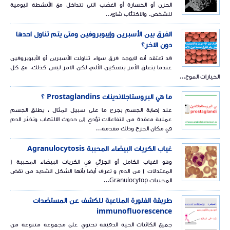
الحزن أو الخسارة أو الغضب التي تتداخل مع الأنشطة اليومية
للشخص. والاكتئاب شائ...
الفرق بين الأسبرين وإيبوبروفين ومتى يتم تناول احدها
دون الاخر؟
قد تعتقد أنه لايوجد فرق سواء تناولت الأسبرين أو الآيبوبروفين
عندما يتعلق الأمر بتسكين الألم، لكن الامر ليس كذلك. مع كل
الخيارات الموج...
ما هي البروستاجلاندينات Prostaglandins ؟
عند إصابة الجسم بجرح ما على سبيل المثال ، يطلق الجسم
عملية معقدة من التفاعلات تؤدي إلى حدوث الالتهاب وتخثر الدم
في مكان الجرح وذلك مقدمة...
غياب الكريات البيضاء المحببة Agranulocytosis
وهو الغياب الكامل أو الجزئي في الكريات البيضاء المحببة (
المعتدلات ) من الدم و تعرف أيضا بأنها الشكل الشديد من نقض
المحببات Granulocytop...
طريقة الفلورة المناعية للكشف عن المستضدات
immunofluorescence
جميع الكائنات الحية الدقيقة تحتوي على مجموعة متنوعة من