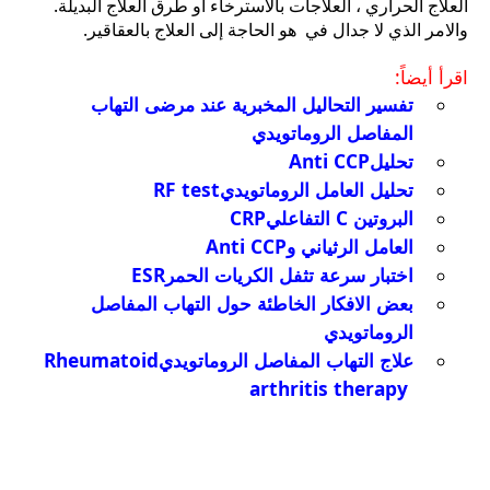
العلاج الحراري ، العلاجات بالاسترخاء أو طرق العلاج البديلة.
والامر الذي لا جدال في هو الحاجة إلى العلاج بالعقاقير.
اقرأ أيضاً:
تفسير التحاليل المخبرية عند مرضى التهاب
المفاصل الروماتويدي
تحليل
Anti CCP
تحليل العامل الروماتويدي
RF test
البروتين
C
التفاعلي
CRP
العامل الرثياني و
Anti CCP
اختبار سرعة تثفل الكريات الحمر
ESR
بعض الافكار الخاطئة حول التهاب المفاصل
الروماتويدي
علاج التهاب المفاصل الروماتويدي
Rheumatoid
arthritis therapy