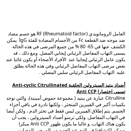
العامل الروماتويدي RF (Rheumatoid factor) هو جسم مضاد
ضد موجه ضد القطعة Fc من الأجسام المضادة للفئة IgG يمكن
الكشف عنها في 65- 80 % من جميع المرضى في هذه الحالة
يسمى التهاب المفاصل الرثياني إيجابي المصل. ومع ذلك ، قد
يكون عامل الرثياني إيجابيا عند الأفراد الأصحاء أو يكون غائبا عند
بعض مرضى التهاب المفاصل الرثياني وفي هذه الحالة يطلق
عليه التهاب المفاصل الرثياني سلبي المصلي .
أضداد ببتيد السيترولين الحلقية Anti-cyclic Citrullinated
تسمى اختصارا Anti CCP
Citrulline عبارة عن ببتيد ( مجموعة حموض أمينية)، والتي توجد
بكميات أكبر في الفيبرين المتخثر ، ولكنها نادرة في باقي أجزاء
الجسم. يتم إطلاق الفيبرين ليس فقط في تخثر الدم ، ولكن أيضا
في التهاب المفاصل. ولكي ترسو أضداد السيترولين ، يجب أن
يكون هناك التهاب. و غالبا ما يكون ظهور Anti CCP مبكرا
ويمكن اكتشافها في الدم عند العديد من المرضى المصابين