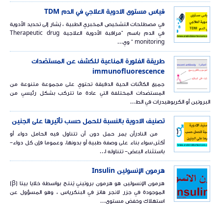
قياس مستوى الادوية العلاجي في الدم TDM
في مصطلحات التشخيص المخبري الطبية ، يُشار إلى تحديد الأدوية
في الدم باسم "مراقبة الأدوية العلاجية Therapeutic drug
monitoring " وي...
طريقة الفلورة المناعية للكشف عن المستضدات
immunofluorescence
جميع الكائنات الحية الدقيقة تحتوي على مجموعة متنوعة من
المستضدات المختلفة التي عادة ما تتركب بشكل رئيسي من
البروتين أو الكربوهيدرات في الط...
تصنيف الادوية بالنسبة للحمل حسب تأثيرها على الجنين
من النادرأن يمر حمل دون أن تتناول فيه الحامل دواء أو
أكثر,سواء بناء على وصفة طبية أو بدونها. وعموما فإن كل دواء–
باستثناء البعض– تتناوله ا...
هرمون الإنسولين Insulin
هرمون الإنسولين هو هرمون بروتيني يُنتج بواسطة خلايا بيتا (β)
الموجودة في جزر لانجر هانز في البنكرياس ، وهو المسؤول عن
استهلاك وخفض مستوى...