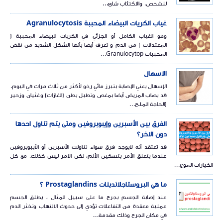
للشخص. والاكتئاب شائ...
غياب الكريات البيضاء المحببة Agranulocytosis
وهو الغياب الكامل أو الجزئي في الكريات البيضاء المحببة (
المعتدلات ) من الدم و تعرف أيضا بأنها الشكل الشديد من نقض
المحببات Granulocytop...
الاسهال
الإسهال يعني الإصابة بتبرز مائي رخو لأكثر من ثلاث مرات في اليوم.
قد يصاب المريض أيضا بمغص وتطبل بطن (الغازات) وغثيان وزحير
(الحاجة الملح...
الفرق بين الأسبرين وإيبوبروفين ومتى يتم تناول احدها
دون الاخر؟
قد تعتقد أنه لايوجد فرق سواء تناولت الأسبرين أو الآيبوبروفين
عندما يتعلق الأمر بتسكين الألم، لكن الامر ليس كذلك. مع كل
الخيارات الموج...
ما هي البروستاجلاندينات Prostaglandins ؟
عند إصابة الجسم بجرح ما على سبيل المثال ، يطلق الجسم
عملية معقدة من التفاعلات تؤدي إلى حدوث الالتهاب وتخثر الدم
في مكان الجرح وذلك مقدمة...