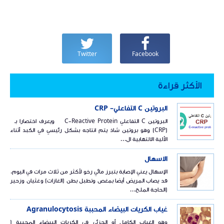
Twitter
Facebook
الأكثر قراءة
البروتين C التفاعلي- CRP
البروتين C التفاعلي C-Reactive Protein ويعرف اختصارا بـ
(CRP) وهو بروتين شاذ يتم انتاجه بشكل رئيسي في الكبد أثناء
الألية الالتهابية ال...
الاسهال
الإسهال يعني الإصابة بتبرز مائي رخو لأكثر من ثلاث مرات في اليوم.
قد يصاب المريض أيضا بمغص وتطبل بطن (الغازات) وغثيان وزحير
(الحاجة الملح...
غياب الكريات البيضاء المحببة Agranulocytosis
وهو الغياب الكامل أو الجزئي في الكريات البيضاء المحببة (