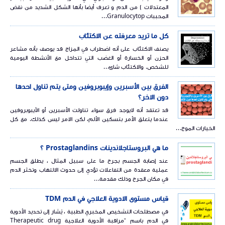
المعتدلات ) من الدم و تعرف أيضا بأنها الشكل الشديد من نقض
المحببات Granulocytop...
كل ما تريد معرفته عن الاكتئاب
يصنف الاكتئاب على أنه اضطراب في المزاج قد يوصف بأنه مشاعر
الحزن أو الخسارة أو الغضب التي تتداخل مع الأنشطة اليومية
للشخص. والاكتئاب شائ...
الفرق بين الأسبرين وإيبوبروفين ومتى يتم تناول احدها
دون الاخر؟
قد تعتقد أنه لايوجد فرق سواء تناولت الأسبرين أو الآيبوبروفين
عندما يتعلق الأمر بتسكين الألم، لكن الامر ليس كذلك. مع كل
الخيارات الموج...
ما هي البروستاجلاندينات Prostaglandins ؟
عند إصابة الجسم بجرح ما على سبيل المثال ، يطلق الجسم
عملية معقدة من التفاعلات تؤدي إلى حدوث الالتهاب وتخثر الدم
في مكان الجرح وذلك مقدمة...
قياس مستوى الادوية العلاجي في الدم TDM
في مصطلحات التشخيص المخبري الطبية ، يُشار إلى تحديد الأدوية
في الدم باسم "مراقبة الأدوية العلاجية Therapeutic drug