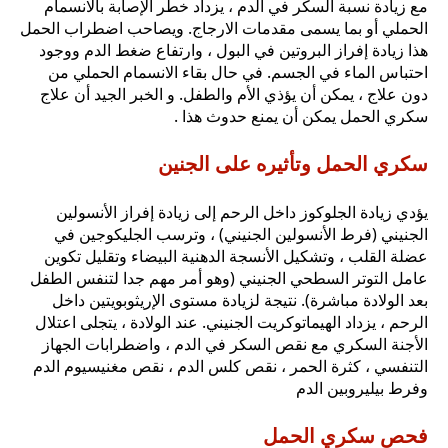
مع زيادة نسبة السكر في الدم ، يزداد خطر الإصابة بالانسمام
الحملي أو بما يسمى مقدمات الارجاج. ويصاحب اضطراب الحمل
هذا زيادة إفراز البروتين في البول ، وارتفاع ضغط الدم ووجود
احتباس الماء في الجسم. في حال بقاء الانسمام الحملي من
دون علاج ، يمكن أن يؤذي الأم والطفل. و الخبر الجيد أن علاج
سكري الحمل يمكن أن يمنع حدوث هذا .
سكري الحمل وتأثيره على الجنين
يؤدي زيادة الجلوكوز داخل الرحم إلى زيادة إفراز الأنسولين
الجنيني (فرط الأنسولين الجنيني) ، وترسب الجليكوجين في
عضلة القلب ، وتشكيل الأنسجة الدهنية البيضاء وتقليل تكوين
عامل التوتر السطحي الجنيني (وهو أمر مهم جدا لتنفس الطفل
بعد الولادة مباشرة). نتيجة لزيادة مستوى الإريثوبويتين داخل
الرحم ، يزداد الهيماتوكريت الجنيني. عند الولادة ، يتجلى اعتلال
الأجنة السكري مع نقص السكر في الدم ، واضطرابات الجهاز
التنفسي ، كثرة الحمر ، نقص كلس الدم ، نقص مغنيسيوم الدم
وفرط بيليروبين الدم
فحص سكري الحمل